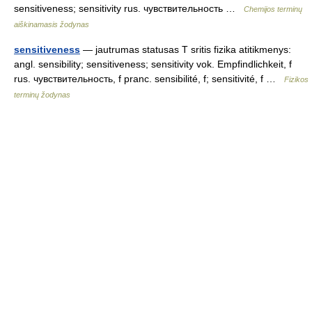
sensitiveness; sensitivity rus. чувствительность …
Chemijos terminų
aiškinamasis žodynas
sensitiveness
— jautrumas statusas T sritis fizika atitikmenys:
angl. sensibility; sensitiveness; sensitivity vok. Empfindlichkeit, f
rus. чувствительность, f pranc. sensibilité, f; sensitivité, f …
Fizikos
terminų žodynas