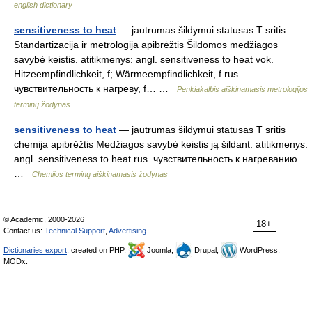
english dictionary
sensitiveness to heat
— jautrumas šildymui statusas T sritis
Standartizacija ir metrologija apibrėžtis Šildomos medžiagos
savybė keistis. atitikmenys: angl. sensitiveness to heat vok.
Hitzeempfindlichkeit, f; Wärmeempfindlichkeit, f rus.
чувствительность к нагреву, f… …
Penkiakalbis aiškinamasis metrologijos
terminų žodynas
sensitiveness to heat
— jautrumas šildymui statusas T sritis
chemija apibrėžtis Medžiagos savybė keistis ją šildant. atitikmenys:
angl. sensitiveness to heat rus. чувствительность к нагреванию
…
Chemijos terminų aiškinamasis žodynas
© Academic, 2000-2026
18+
Contact us:
Technical Support
,
Advertising
Dictionaries export
, created on PHP,
Joomla,
Drupal,
WordPress,
MODx.