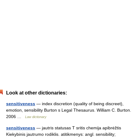
Look at other dictionaries:
sensitiveness
— index discretion (quality of being discreet),
emotion, sensibility Burton s Legal Thesaurus. William C. Burton.
2006 …
Law dictionary
sensitiveness
— jautris statusas T sritis chemija apibrėžtis
Kiekybinis jautrumo rodiklis. atitikmenys: angl. sensibility;