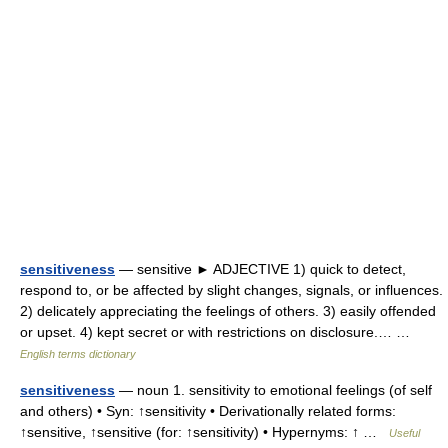
sensitiveness
— sensitive ► ADJECTIVE 1) quick to detect,
respond to, or be affected by slight changes, signals, or influences.
2) delicately appreciating the feelings of others. 3) easily offended
or upset. 4) kept secret or with restrictions on disclosure.… …
English terms dictionary
sensitiveness
— noun 1. sensitivity to emotional feelings (of self
and others) • Syn: ↑sensitivity • Derivationally related forms:
↑sensitive, ↑sensitive (for: ↑sensitivity) • Hypernyms: ↑ …
Useful