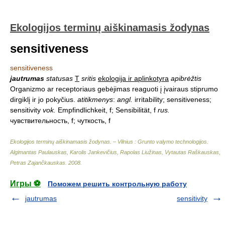
Ekologijos terminų aiškinamasis žodynas
sensitiveness
sensitiveness
jautrumas
statusas
T
sritis
ekologija ir aplinkotyra
apibrėžtis
Organizmo ar receptoriaus gebėjimas reaguoti į įvairaus stiprumo
dirgiklį ir jo pokyčius.
atitikmenys
:
angl.
irritability; sensitiveness;
sensitivity
vok.
Empfindlichkeit, f; Sensibilität, f
rus.
чувствительность, f; чуткость, f
Ekologijos terminų aiškinamasis žodynas. – Vilnius : Grunto valymo technologijos
.
Algimantas Paulauskas, Karolis Jankevičius, Rapolas Liužinas, Vytautas Raškauskas,
Petras Zajančkauskas
.
2008
.
Игры ⚽
Поможем решить контрольную работу
jautrumas
sensitivity